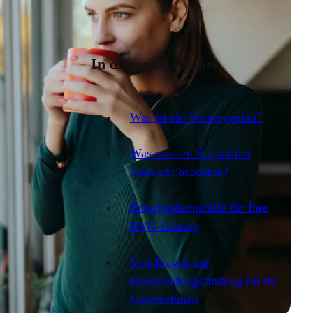
In diesem Ratgeber
Was ist ein Vorsorgeplan?
Was müssen Sie bei der
Auswahl beachten?
Entscheidungshilfe für Ihre
BVG-Lösung
Vier Fragen zur
Entscheidungsfindung für ihr
Unternehmen