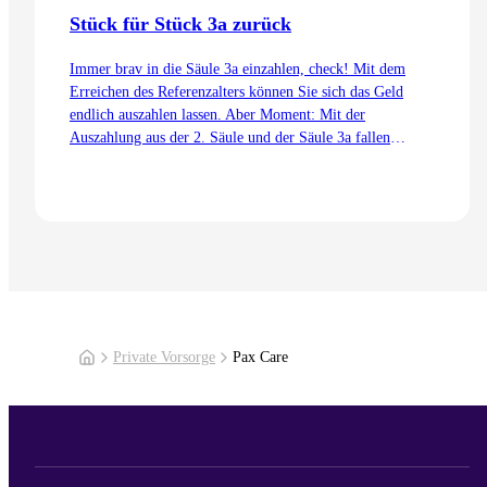
Stück für Stück 3a zurück
Immer brav in die Säule 3a einzahlen, check! Mit dem
Erreichen des Referenzalters können Sie sich das Geld
endlich auszahlen lassen. Aber Moment: Mit der
Auszahlung aus der 2. Säule und der Säule 3a fallen
Steuern an. Was tun? Wir zeigen Ihnen, warum ein
gestaffelter Bezug der Säule 3a sinnvoll ist.
Zum Artikel
Private Vorsorge
Pax Care