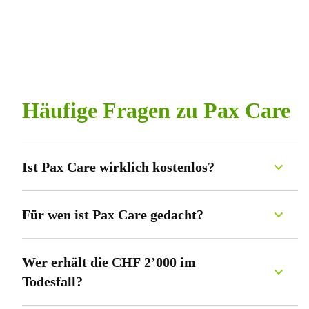
Häufige Fragen zu Pax Care
Ist Pax Care wirklich kostenlos?
Ja. Pax Care ist vollständig kostenlos. Es entstehen keine Gebühren
und keine Verpflichtungen.
Für wen ist Pax Care gedacht?
Pax Care richtet sich an alle in der Schweiz wohnhaften Personen
zwischen 18 und 64 Jahren, die Menschen entlasten möchten, die
Wer erhält die CHF 2’000 im
ihnen wichtig sind – unabhängig davon, ob sie verwandt sind oder
Todesfall?
nicht.