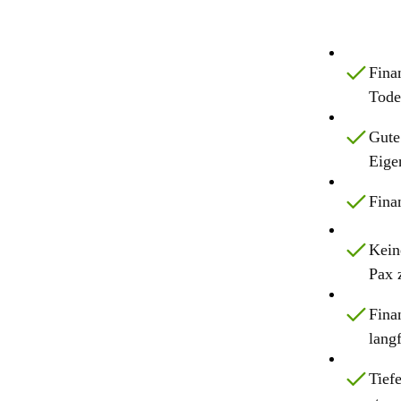
Fina
Tode
Gute
Eige
Fina
Kein
Pax z
Fina
langf
Tief