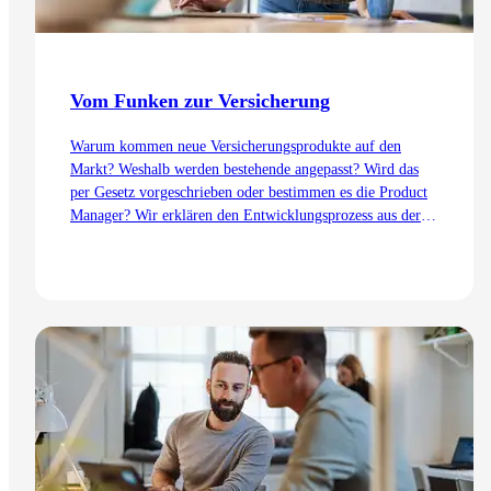
Vom Funken zur Versicherung
Warum kommen neue Versicherungsprodukte auf den
Markt? Weshalb werden bestehende angepasst? Wird das
per Gesetz vorgeschrieben oder bestimmen es die Product
Manager? Wir erklären den Entwicklungsprozess aus der
Sicht des Product Management – von der Idee bis zur
Einführung.
Zum Artikel