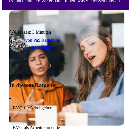
es Ihnen einfach: Wir erklären Ihnen, was Sie wissen müssen.
Lesezeit: 3 Minuten
von
Pax Redaktion
Content Team
In diesem Ratgeber
BVG für Arbeitgeber
BVG als Arbeitnehmende