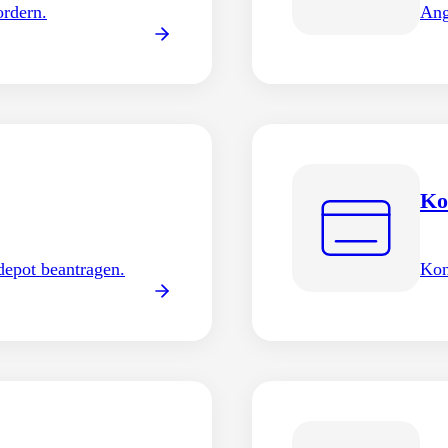
ordern.
Ang
Ko
epot beantragen.
Kon