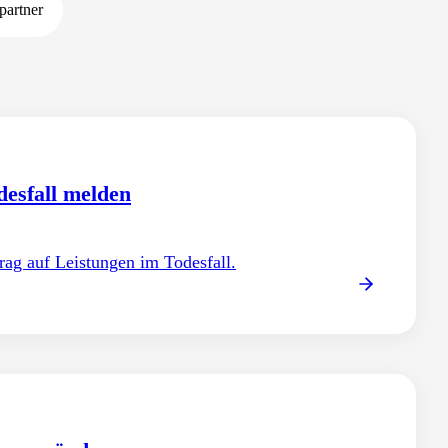
partner
desfall melden
resse ändern
rag auf Leistungen im Todesfall.
essänderung melden