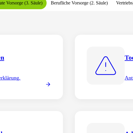
ate Vorsorge (3. Säule)
Berufliche Vorsorge (2. Säule)
Vertriebs
en
n
To
Ad
erklärung.
it oder Todesfall
artner
Ant
Adr