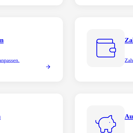
rn
Za
anpassen.
Zah
n
Au