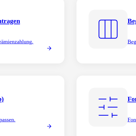
ntragen
Be
Prämienzahlung.
Beg
b)
Fo
passen.
Fon