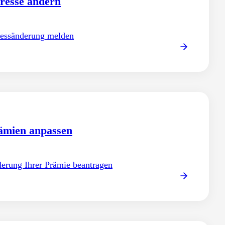
resse ändern
griff BV Online bestellen
essänderung melden
ine-Zugang zur Verwaltung Ihrer beruflichen
sorge beantragen.
ämien anpassen
erung Ihrer Prämie beantragen