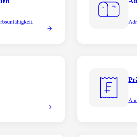
den
Ad
lden
Zu
rbsunfähigkeit.
Adr
chaft oder eine
Onl
Vor
Pr
Änd