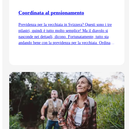
Coordinata al pensionamento
Previdenza per la vecchiaia in Svizzera? Questi sono i tre
pilastri, quindi è tutto molto semplice! Ma il diavolo si
nasconde nei dettagli, dicono. Fortunatamente, tutto sta
andando bene con la previdenza per la vecchiaia. Ordinata
e coordinata. Anche grazie alla trattenuta di
coordinamento.
Vai all'articolo