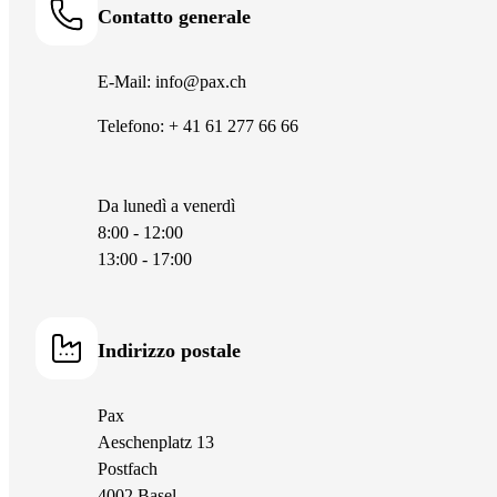
Contatto generale
Servizio clienti
Servizio clienti
E-Mail:
E-Mail:
E-Mail:
info
kundenservice-pv
kundenservice-bvg
@pax.ch
@pax.ch
@pax.ch
Telefono:
Telefono:
Telefono:
+ 41 61 277 66 66
+41 61 277 66 90
+41 61 277 66 80
Da lunedì a venerdì
8:00 - 12:00
Servizio per le domande
Servizio contratti
13:00 - 17:00
E-Mail:
E-Mail:
antrag-pv
offerte-bvg
@pax.ch
@pax.ch
Indirizzo postale
Telefono:
Telefono:
+41 61 277 66 93
+41 61 277 66 86
Pax
Aeschenplatz 13
Postfach
Servizio prestazioni
Servizio prestazioni
4002 Basel