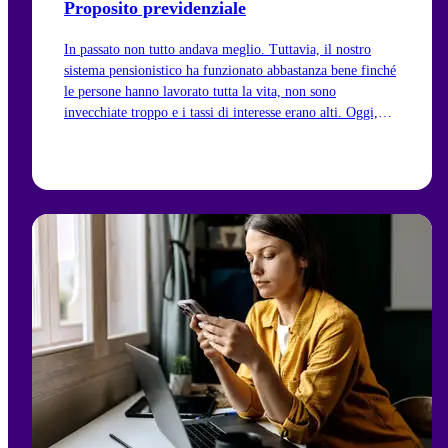
Proposito previdenziale
In passato non tutto andava meglio. Tuttavia, il nostro
sistema pensionistico ha funzionato abbastanza bene finché
le persone hanno lavorato tutta la vita, non sono
invecchiate troppo e i tassi di interesse erano alti. Oggi,
però, il sistema svizzero a tre pilastri sta affrontando
grandi sfide.
Vai all'articolo