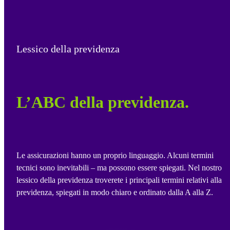
desiderato.
Pianificare presto significa più libertà al pensionamento.
Conclusione: pianificare la previdenza per la vecchiaia significa
Lessico della previdenza
plasmare il proprio futuro.
L’ABC della previdenza.
Le assicurazioni hanno un proprio linguaggio. Alcuni termini
tecnici sono inevitabili – ma possono essere spiegati. Nel nostro
lessico della previdenza troverete i principali termini relativi alla
previdenza, spiegati in modo chiaro e ordinato dalla A alla Z.