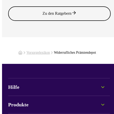
Zum Artikel
Zu den Ratgebern
Vorsorgelexikon
Widerrufliches Prämiendepot
Hilfe
Persönliche Beratung
Fonds-Informationen
Produkte
Portale & Login