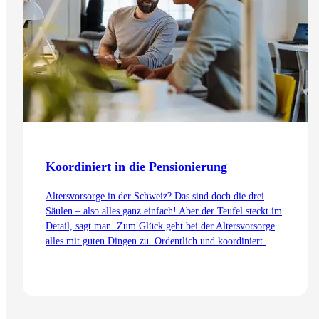
Koordiniert in die Pensionierung
Altersvorsorge in der Schweiz? Das sind doch die drei
Säulen – also alles ganz einfach! Aber der Teufel steckt im
Detail, sagt man. Zum Glück geht bei der Altersvorsorge
alles mit guten Dingen zu. Ordentlich und koordiniert.
Auch dank dem Koordinationsabzug.
Zum Artikel