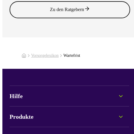
Zu den Ratgebern
Vorsorgelexikon
Wartefrist
Hilfe
Persönliche Beratung
Fonds-Informationen
Produkte
Portale & Login
Lob und Kritik
Pax Care
Neu