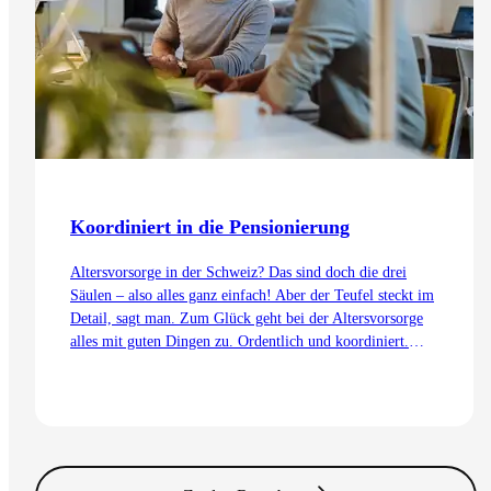
Koordiniert in die Pensionierung
Altersvorsorge in der Schweiz? Das sind doch die drei
Säulen – also alles ganz einfach! Aber der Teufel steckt im
Detail, sagt man. Zum Glück geht bei der Altersvorsorge
alles mit guten Dingen zu. Ordentlich und koordiniert.
Auch dank dem Koordinationsabzug.
Zum Artikel