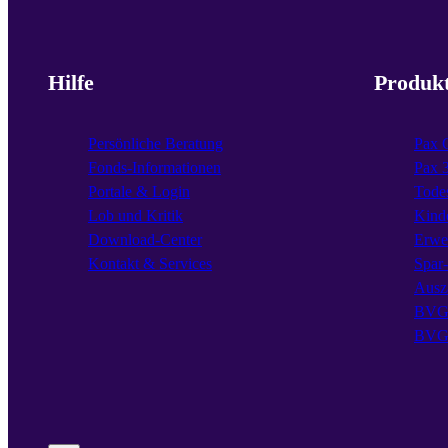
Hilfe
Produk
Persönliche Beratung
Pax 
Fonds-Informationen
Pax 
Portale & Login
Todes
Lob und Kritik
Kind
Download-Center
Erwe
Kontakt & Services
Spar
Ausz
BVG 
BVG 