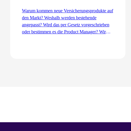
Warum kommen neue Versicherungsprodukte auf
den Markt? Weshalb werden bestehende
angepasst? Wird das per Gesetz vorgeschrieben
oder bestimmen es die Product Manager? Wir
erklären den Entwicklungsprozess aus der Sicht
des Product Management – von der Idee bis zur
Einführung.
Zum Artikel