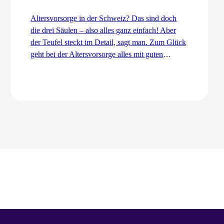
Altersvorsorge in der Schweiz? Das sind doch
die drei Säulen – also alles ganz einfach! Aber
der Teufel steckt im Detail, sagt man. Zum Glück
geht bei der Altersvorsorge alles mit guten
Dingen zu. Ordentlich und koordiniert. Auch
dank dem Koordinationsabzug.
Zum Artikel