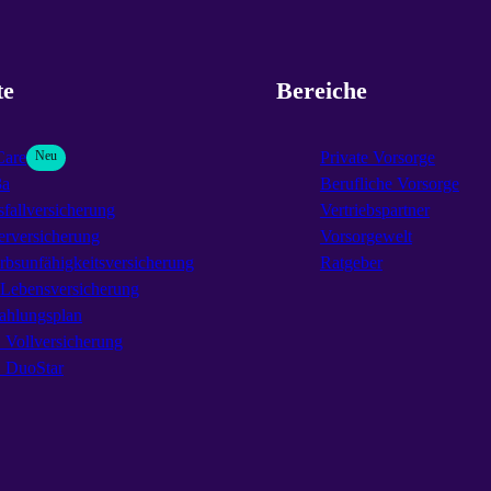
te
Bereiche
Care
Neu
Private Vorsorge
3a
Berufliche Vorsorge
fallversicherung
Vertriebspartner
erversicherung
Vorsorgewelt
rbsunfähigkeitsversicherung
Ratgeber
-Lebensversicherung
ahlungsplan
Vollversicherung
DuoStar