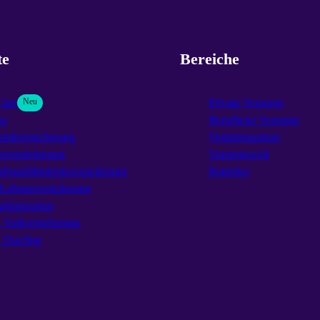
te
Bereiche
Care
Neu
Private Vorsorge
3a
Berufliche Vorsorge
fallversicherung
Vertriebspartner
erversicherung
Vorsorgewelt
rbsunfähigkeitsversicherung
Ratgeber
-Lebensversicherung
ahlungsplan
Vollversicherung
DuoStar