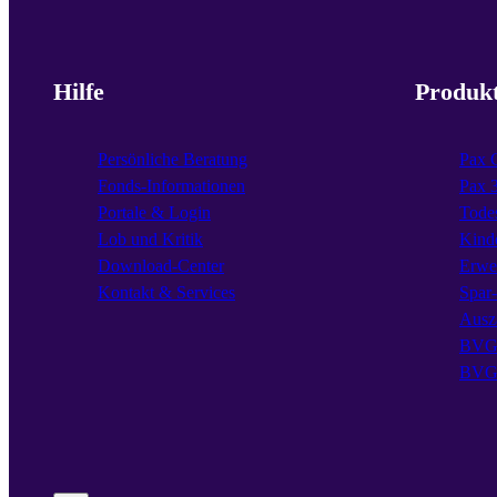
Hilfe
Produk
Persönliche Beratung
Pax 
Fonds-Informationen
Pax 
Portale & Login
Todes
Lob und Kritik
Kind
Download-Center
Erwe
Kontakt & Services
Spar
Ausz
BVG 
BVG 