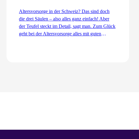
Altersvorsorge in der Schweiz? Das sind doch
die drei Säulen – also alles ganz einfach! Aber
der Teufel steckt im Detail, sagt man. Zum Glück
geht bei der Altersvorsorge alles mit guten
Dingen zu. Ordentlich und koordiniert. Auch
dank dem Koordinationsabzug.
Zum Artikel