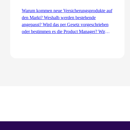
Warum kommen neue Versicherungsprodukte auf
den Markt? Weshalb werden bestehende
angepasst? Wird das per Gesetz vorgeschrieben
oder bestimmen es die Product Manager? Wir
erklären den Entwicklungsprozess aus der Sicht
des Product Management – von der Idee bis zur
Einführung.
Zum Artikel