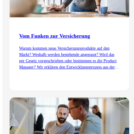
Vom Funken zur Versicherung
Warum kommen neue Versicherungsprodukte auf den
Markt? Weshalb werden bestehende angepasst? Wird das
per Gesetz vorgeschrieben oder bestimmen es die Product
Manager? Wir erklären den Entwicklungsprozess aus der
Sicht des Product Management – von der Idee bis zur
Einführung.
Zum Artikel