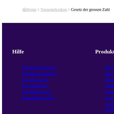
Home
Vorsorgelexikon
Gesetz der grossen Zahl
Hilfe
Produk
Persönliche Beratung
Pax 
Fonds-Informationen
Pax 
Portale & Login
Todes
Lob und Kritik
Kind
Download-Center
Erwe
Kontakt & Services
Spar
Ausz
BVG 