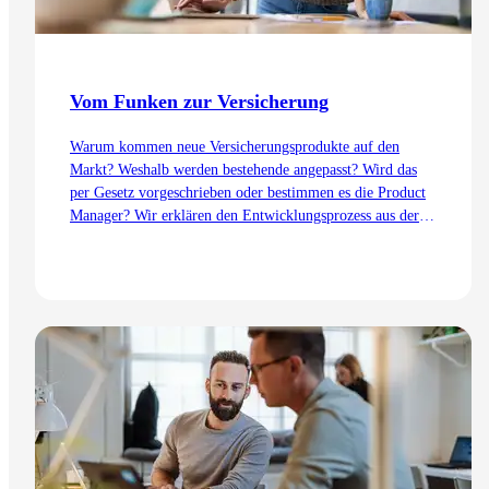
Vom Funken zur Versicherung
Warum kommen neue Versicherungsprodukte auf den
Markt? Weshalb werden bestehende angepasst? Wird das
per Gesetz vorgeschrieben oder bestimmen es die Product
Manager? Wir erklären den Entwicklungsprozess aus der
Sicht des Product Management – von der Idee bis zur
Einführung.
Zum Artikel