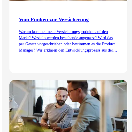
Vom Funken zur Versicherung
Warum kommen neue Versicherungsprodukte auf den
Markt? Weshalb werden bestehende angepasst? Wird das
per Gesetz vorgeschrieben oder bestimmen es die Product
Manager? Wir erklären den Entwicklungsprozess aus der
Sicht des Product Management – von der Idee bis zur
Einführung.
Zum Artikel