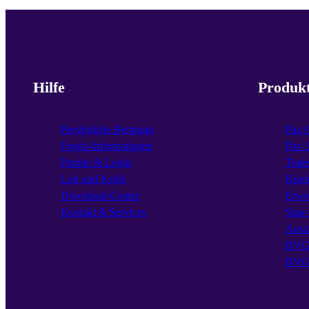
Hilfe
Produk
Persönliche Beratung
Pax 
Fonds-Informationen
Pax 
Portale & Login
Todes
Lob und Kritik
Kind
Download-Center
Erwe
Kontakt & Services
Spar
Ausz
BVG 
BVG 