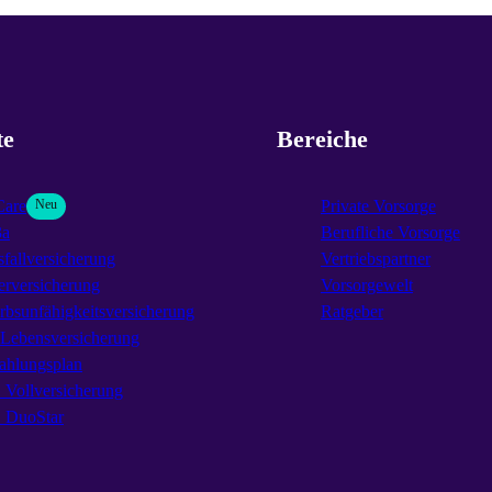
te
Bereiche
Care
Neu
Private Vorsorge
3a
Berufliche Vorsorge
fallversicherung
Vertriebspartner
erversicherung
Vorsorgewelt
rbsunfähigkeitsversicherung
Ratgeber
-Lebensversicherung
ahlungsplan
Vollversicherung
DuoStar