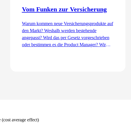
Vom Funken zur Versicherung
Warum kommen neue Versicherungsprodukte auf
den Markt? Weshalb werden bestehende
angepasst? Wird das per Gesetz vorgeschrieben
oder bestimmen es die Product Manager? Wir
erklären den Entwicklungsprozess aus der Sicht
des Product Management – von der Idee bis zur
Einführung.
Zum Artikel
(cost average effect)