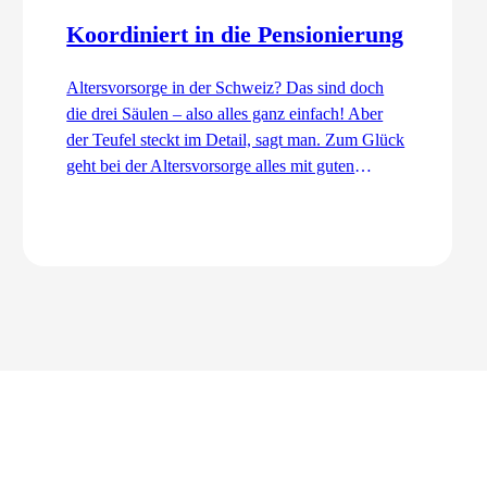
Koordiniert in die Pensionierung
Altersvorsorge in der Schweiz? Das sind doch
die drei Säulen – also alles ganz einfach! Aber
der Teufel steckt im Detail, sagt man. Zum Glück
geht bei der Altersvorsorge alles mit guten
Dingen zu. Ordentlich und koordiniert. Auch
dank dem Koordinationsabzug.
Zum Artikel