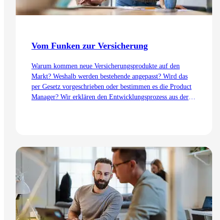
Vom Funken zur Versicherung
Warum kommen neue Versicherungsprodukte auf den
Markt? Weshalb werden bestehende angepasst? Wird das
per Gesetz vorgeschrieben oder bestimmen es die Product
Manager? Wir erklären den Entwicklungsprozess aus der
Sicht des Product Management – von der Idee bis zur
Einführung.
Zum Artikel