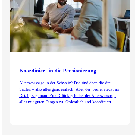
Koordiniert in die Pensionierung
Altersvorsorge in der Schweiz? Das sind doch die drei
Säulen – also alles ganz einfach! Aber der Teufel steckt im
Detail, sagt man. Zum Glück geht bei der Altersvorsorge
alles mit guten Dingen zu. Ordentlich und koordiniert.
Auch dank dem Koordinationsabzug.
Zum Artikel