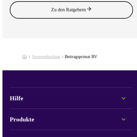
Zu den Ratgebern
Vorsorgelexikon
Beitragsprimat BV
Hilfe
Persönliche Beratung
Fonds-Informationen
Produkte
Portale & Login
Lob und Kritik
Pax Care
Neu