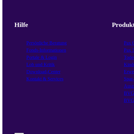
Hilfe
Produk
Persönliche Beratung
Pax 
Fonds-Informationen
Pax 
Portale & Login
Todes
Lob und Kritik
Kind
Download-Center
Erwe
Kontakt & Services
Spar
Ausz
BVG 
BVG 