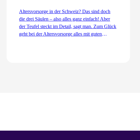
Altersvorsorge in der Schweiz? Das sind doch
die drei Säulen – also alles ganz einfach! Aber
der Teufel steckt im Detail, sagt man. Zum Glück
geht bei der Altersvorsorge alles mit guten
Dingen zu. Ordentlich und koordiniert. Auch
dank dem Koordinationsabzug.
Zum Artikel