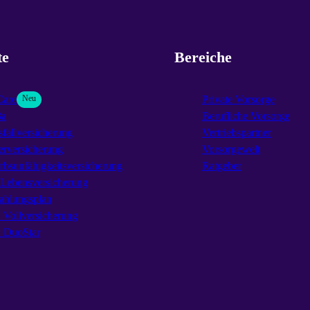
te
Bereiche
Care
Neu
Private Vorsorge
3a
Berufliche Vorsorge
fallversicherung
Vertriebspartner
erversicherung
Vorsorgewelt
rbsunfähigkeitsversicherung
Ratgeber
-Lebensversicherung
ahlungsplan
Vollversicherung
DuoStar