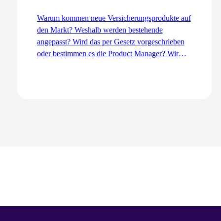
Warum kommen neue Versicherungsprodukte auf
den Markt? Weshalb werden bestehende
angepasst? Wird das per Gesetz vorgeschrieben
oder bestimmen es die Product Manager? Wir
erklären den Entwicklungsprozess aus der Sicht
des Product Management – von der Idee bis zur
Einführung.
Zum Artikel