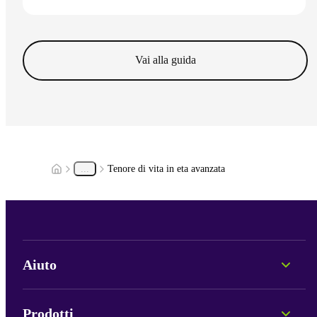
pensionamento.
Vai all'articolo
Vai alla guida
...
Tenore di vita in eta avanzata
Aiuto
Consulenza personale
Informazioni sui Fondi
Prodotti