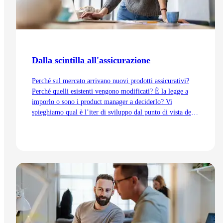
Dalla scintilla all'assicurazione
Perché sul mercato arrivano nuovi prodotti assicurativi?
Perché quelli esistenti vengono modificati? È la legge a
imporlo o sono i product manager a deciderlo? Vi
spieghiamo qual è l’iter di sviluppo dal punto di vista del
Product Management, dall’idea fino all’immissione sul
mercato.
Vai all'articolo