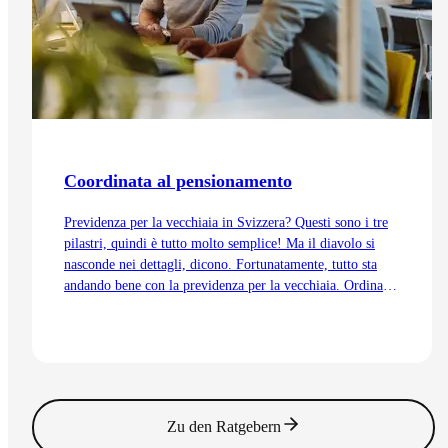
Coordinata al pensionamento
Previdenza per la vecchiaia in Svizzera? Questi sono i tre
pilastri, quindi è tutto molto semplice! Ma il diavolo si
nasconde nei dettagli, dicono. Fortunatamente, tutto sta
andando bene con la previdenza per la vecchiaia. Ordinata
e coordinata. Anche grazie alla trattenuta di
coordinamento.
Vai all'articolo
Zu den Ratgebern