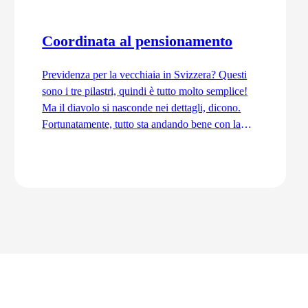
Coordinata al pensionamento
Previdenza per la vecchiaia in Svizzera? Questi
sono i tre pilastri, quindi è tutto molto semplice!
Ma il diavolo si nasconde nei dettagli, dicono.
Fortunatamente, tutto sta andando bene con la
previdenza per la vecchiaia. Ordinata e
coordinata. Anche grazie alla trattenuta di
coordinamento.
Vai all'articolo