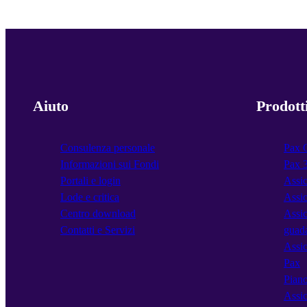
Aiuto
Prodott
Consulenza personale
Pax 
Informazioni sui Fondi
Pax 
Portali e login
Assic
Lode e critica
Assic
Centro download
Assic
Contatti e Servizi
guad
Assic
Pax
Piano
Assic