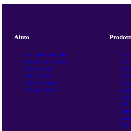
Aiuto
Prodott
Consulenza personale
Pax 
Informazioni sui Fondi
Pax 
Portali e login
Assic
Lode e critica
Assic
Centro download
Assic
Contatti e Servizi
guad
Assic
Pax
Piano
Assic
Pax 