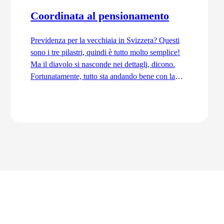
Coordinata al pensionamento
Previdenza per la vecchiaia in Svizzera? Questi
sono i tre pilastri, quindi è tutto molto semplice!
Ma il diavolo si nasconde nei dettagli, dicono.
Fortunatamente, tutto sta andando bene con la
previdenza per la vecchiaia. Ordinata e
coordinata. Anche grazie alla trattenuta di
coordinamento.
Vai all'articolo