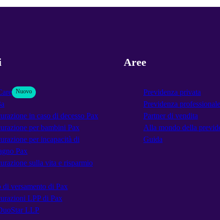
i
Aree
Care
Nuovo
Previdenza privata
3a
Previdenza professional
urazione in caso di decesso Pax
Partner di vendita
urazione per bambini Pax
Alla mondo della previd
urazione per incapacità di
Guida
agno Pax
urazione sulla vita e risparmio
 di versamento di Pax
urazioni LPP di Pax
DuoStar LLP