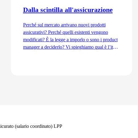
Dalla scintilla all'assicurazione
Perché sul mercato arrivano nuovi prodotti
assicurativi? Perché quelli esistenti vengono
modificati? È la legge a imporlo o sono i product
manager a deciderlo? Vi spieghiamo qual è l’iter
di sviluppo dal punto di vista del Product
Management, dall’idea fino all’immissione sul
mercato.
Vai all'articolo
icurato (salario coordinato) LPP