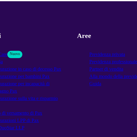
i
Aree
Care
Nuovo
Previdenza privata
3a
Previdenza professional
urazione in caso di decesso Pax
Partner di vendita
urazione per bambini Pax
Alla mondo della previd
urazione per incapacità di
Guida
agno Pax
urazione sulla vita e risparmio
 di versamento di Pax
urazioni LPP di Pax
DuoStar LLP