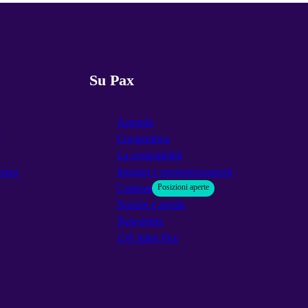
Su Pax
Azienda
e
Cooperativa
La sostenibilità
enza
Ingaggi e sponsorizzazioni
Carriera
Posizioni aperte
Notizie e media
Newsletter
150 Jahre Pax