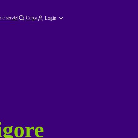
 e servizi
Cerca
Login
igore