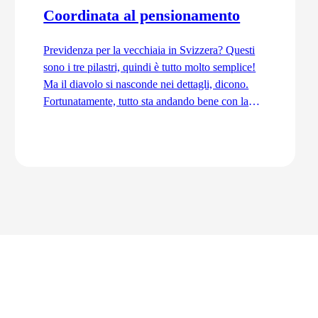
Coordinata al pensionamento
Previdenza per la vecchiaia in Svizzera? Questi
sono i tre pilastri, quindi è tutto molto semplice!
Ma il diavolo si nasconde nei dettagli, dicono.
Fortunatamente, tutto sta andando bene con la
previdenza per la vecchiaia. Ordinata e
coordinata. Anche grazie alla trattenuta di
coordinamento.
Vai all'articolo