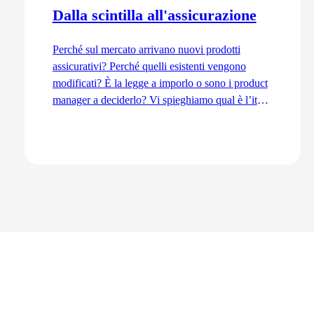
Dalla scintilla all'assicurazione
Perché sul mercato arrivano nuovi prodotti
assicurativi? Perché quelli esistenti vengono
modificati? È la legge a imporlo o sono i product
manager a deciderlo? Vi spieghiamo qual è l’iter
di sviluppo dal punto di vista del Product
Management, dall’idea fino all’immissione sul
mercato.
Vai all'articolo