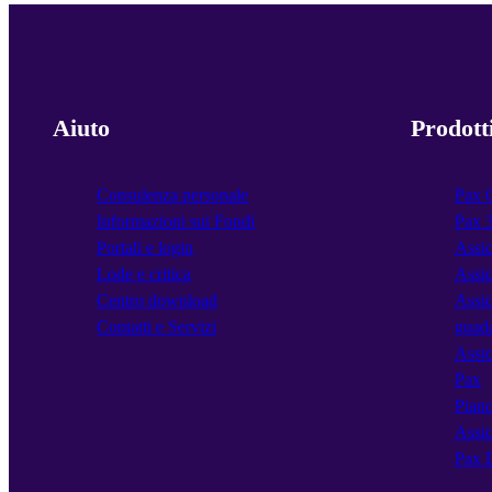
Aiuto
Prodott
Consulenza personale
Pax 
Informazioni sui Fondi
Pax 
Portali e login
Assic
Lode e critica
Assic
Centro download
Assic
Contatti e Servizi
guad
Assic
Pax
Piano
Assic
Pax 