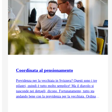
Coordinata al pensionamento
Previdenza per la vecchiaia in Svizzera? Questi sono i tre
pilastri, quindi è tutto molto semplice! Ma il diavolo si
nasconde nei dettagli, dicono. Fortunatamente, tutto sta
andando bene con la previdenza per la vecchiaia. Ordinata
e coordinata. Anche grazie alla trattenuta di
coordinamento.