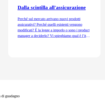
Dalla scintilla all'assicurazione
Perché sul mercato arrivano nuovi prodotti
assicurativi? Perché quelli esistenti vengono
modificati? È la legge a imporlo o sono i product
manager a deciderlo? Vi spieghiamo qual è l’iter
di sviluppo dal punto di vista del Product
Management, dall’idea fino all’immissione sul
mercato.
Vai all'articolo
à di guadagno