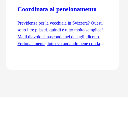
Coordinata al pensionamento
Previdenza per la vecchiaia in Svizzera? Questi
sono i tre pilastri, quindi è tutto molto semplice!
Ma il diavolo si nasconde nei dettagli, dicono.
Fortunatamente, tutto sta andando bene con la
previdenza per la vecchiaia. Ordinata e
coordinata. Anche grazie alla trattenuta di
coordinamento.
Vai all'articolo