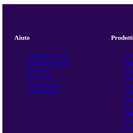
Aiuto
Prodott
Consulenza personale
Pax 
Informazioni sui Fondi
Pax 
Portali e login
Assic
Lode e critica
Assic
Centro download
Assic
Contatti e Servizi
guad
Assic
Pax
Piano
Assic
Pax 