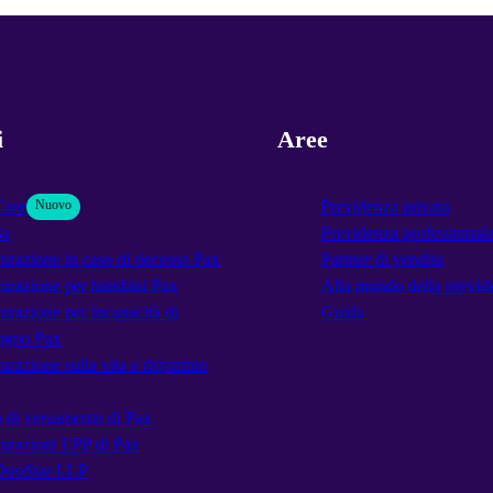
i
Aree
Care
Nuovo
Previdenza privata
3a
Previdenza professional
urazione in caso di decesso Pax
Partner di vendita
urazione per bambini Pax
Alla mondo della previd
urazione per incapacità di
Guida
agno Pax
urazione sulla vita e risparmio
 di versamento di Pax
urazioni LPP di Pax
DuoStar LLP