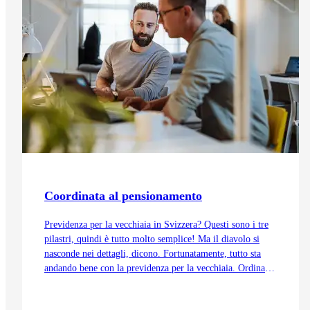
Coordinata al pensionamento
Previdenza per la vecchiaia in Svizzera? Questi sono i tre
pilastri, quindi è tutto molto semplice! Ma il diavolo si
nasconde nei dettagli, dicono. Fortunatamente, tutto sta
andando bene con la previdenza per la vecchiaia. Ordinata
e coordinata. Anche grazie alla trattenuta di
coordinamento.