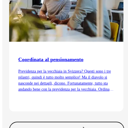
Coordinata al pensionamento
Previdenza per la vecchiaia in Svizzera? Questi sono i tre
pilastri, quindi è tutto molto semplice! Ma il diavolo si
nasconde nei dettagli, dicono. Fortunatamente, tutto sta
andando bene con la previdenza per la vecchiaia. Ordinata
e coordinata. Anche grazie alla trattenuta di
coordinamento.
Vai all'articolo