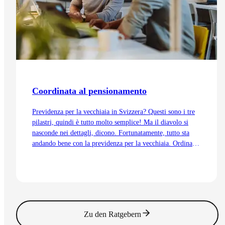
Coordinata al pensionamento
Previdenza per la vecchiaia in Svizzera? Questi sono i tre
pilastri, quindi è tutto molto semplice! Ma il diavolo si
nasconde nei dettagli, dicono. Fortunatamente, tutto sta
andando bene con la previdenza per la vecchiaia. Ordinata
e coordinata. Anche grazie alla trattenuta di
coordinamento.
Vai all'articolo
Zu den Ratgebern