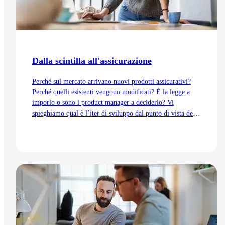
Dalla scintilla all'assicurazione
Perché sul mercato arrivano nuovi prodotti assicurativi?
Perché quelli esistenti vengono modificati? È la legge a
imporlo o sono i product manager a deciderlo? Vi
spieghiamo qual è l’iter di sviluppo dal punto di vista del
Product Management, dall’idea fino all’immissione sul
mercato.
Vai all'articolo