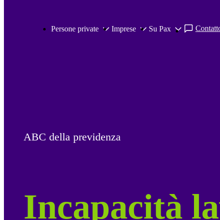
Salta al contenuto principale
Contatto
Persone private
Imprese
Su Pax
ABC della previdenza
Incapacità l