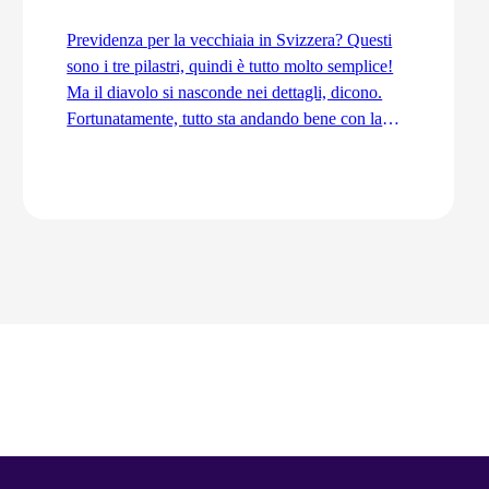
Previdenza per la vecchiaia in Svizzera? Questi
sono i tre pilastri, quindi è tutto molto semplice!
Ma il diavolo si nasconde nei dettagli, dicono.
Fortunatamente, tutto sta andando bene con la
previdenza per la vecchiaia. Ordinata e
coordinata. Anche grazie alla trattenuta di
coordinamento.
Vai all'articolo