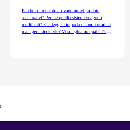
Perché sul mercato arrivano nuovi prodotti
assicurativi? Perché quelli esistenti vengono
modificati? È la legge a imporlo o sono i product
manager a deciderlo? Vi spieghiamo qual è l’iter
di sviluppo dal punto di vista del Product
Management, dall’idea fino all’immissione sul
mercato.
Vai all'articolo
a