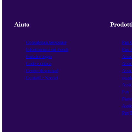
Aiuto
Prodott
Consulenza personale
Pax 
Informazioni sui Fondi
Pax 
Portali e login
Assic
Lode e critica
Assic
Centro download
Assic
Contatti e Servizi
guad
Assic
Pax
Piano
Assic
Pax 