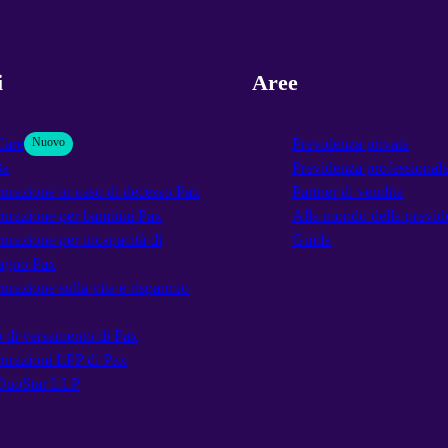
i
Aree
Care
Nuovo
Previdenza privata
3a
Previdenza professional
urazione in caso di decesso Pax
Partner di vendita
urazione per bambini Pax
Alla mondo della previd
urazione per incapacità di
Guida
agno Pax
urazione sulla vita e risparmio
 di versamento di Pax
urazioni LPP di Pax
DuoStar LLP