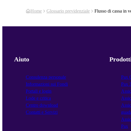
Home
Glossario previdenziale
Flusso di cassa in v
Aiuto
Prodott
Consulenza personale
Pax 
Informazioni sui Fondi
Pax 
Portali e login
Assic
Lode e critica
Assic
Centro download
Assic
Contatti e Servizi
guad
Assic
Pax