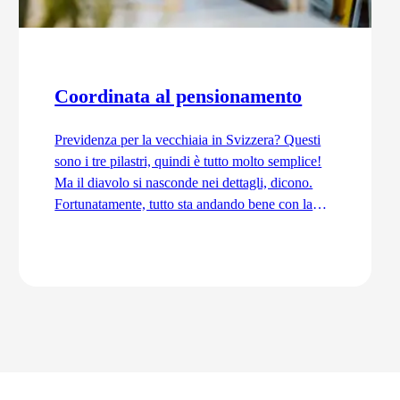
Coordinata al pensionamento
Previdenza per la vecchiaia in Svizzera? Questi
sono i tre pilastri, quindi è tutto molto semplice!
Ma il diavolo si nasconde nei dettagli, dicono.
Fortunatamente, tutto sta andando bene con la
previdenza per la vecchiaia. Ordinata e
coordinata. Anche grazie alla trattenuta di
coordinamento.
Vai all'articolo