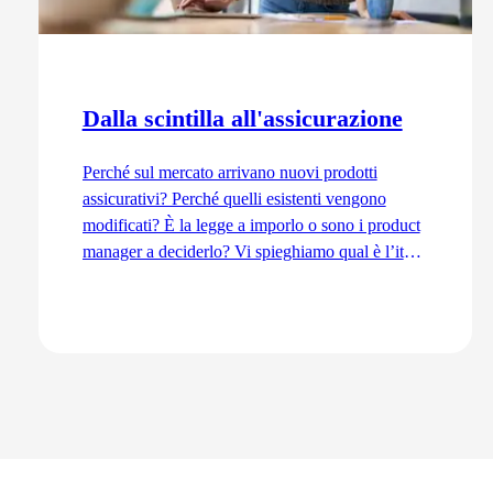
Dalla scintilla all'assicurazione
Perché sul mercato arrivano nuovi prodotti
assicurativi? Perché quelli esistenti vengono
modificati? È la legge a imporlo o sono i product
manager a deciderlo? Vi spieghiamo qual è l’iter
di sviluppo dal punto di vista del Product
Management, dall’idea fino all’immissione sul
mercato.
Vai all'articolo