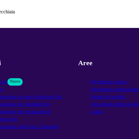
ecchiaia
i
Aree
Care
Nuovo
Previdenza privata
3a
Previdenza professional
urazione in caso di decesso Pax
Partner di vendita
urazione per bambini Pax
Alla mondo della previd
urazione per incapacità di
Guida
agno Pax
urazione sulla vita e risparmio