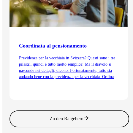
Coordinata al pensionamento
Previdenza per la vecchiaia in Svizzera? Questi sono i tre
pilastri, quindi è tutto molto semplice! Ma il diavolo si
nasconde nei dettagli, dicono. Fortunatamente, tutto sta
andando bene con la previdenza per la vecchiaia. Ordinata
e coordinata. Anche grazie alla trattenuta di
coordinamento.
Vai all'articolo
Zu den Ratgebern