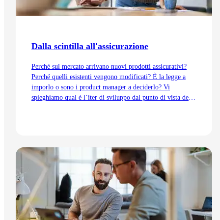
Dalla scintilla all'assicurazione
Perché sul mercato arrivano nuovi prodotti assicurativi?
Perché quelli esistenti vengono modificati? È la legge a
imporlo o sono i product manager a deciderlo? Vi
spieghiamo qual è l’iter di sviluppo dal punto di vista del
Product Management, dall’idea fino all’immissione sul
mercato.
Vai all'articolo