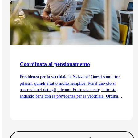
Coordinata al pensionamento
Previdenza per la vecchiaia in Svizzera? Questi sono i tre
pilastri, quindi è tutto molto semplice! Ma il diavolo si
nasconde nei dettagli, dicono. Fortunatamente, tutto sta
andando bene con la previdenza per la vecchiaia. Ordinata
e coordinata. Anche grazie alla trattenuta di
coordinamento.
Vai all'articolo