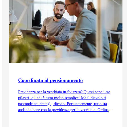
Coordinata al pensionamento
Previdenza per la vecchiaia in Svizzera? Questi sono i tre
pilastri, quindi è tutto molto semplice! Ma il diavolo si
nasconde nei dettagli, dicono. Fortunatamente, tutto sta
andando bene con la previdenza per la vecchiaia. Ordinata
e coordinata. Anche grazie alla trattenuta di
coordinamento.