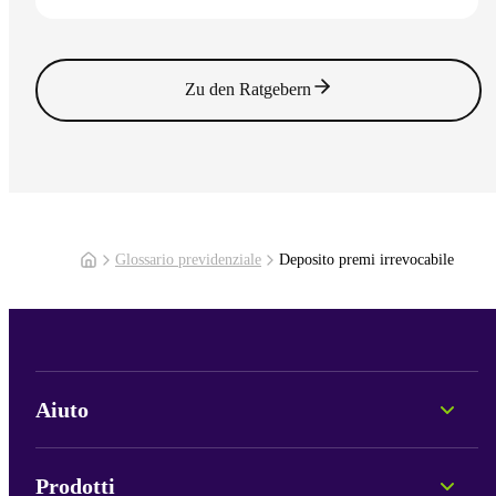
Vai all'articolo
Zu den Ratgebern
Glossario previdenziale
Deposito premi irrevocabile
Aiuto
Consulenza personale
Informazioni sui Fondi
Prodotti