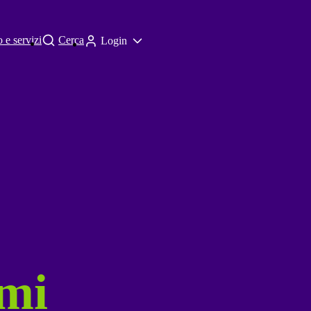
 e servizi
Cerca
Login
emi