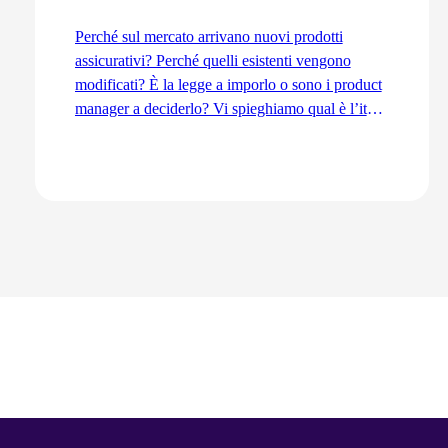
Perché sul mercato arrivano nuovi prodotti
assicurativi? Perché quelli esistenti vengono
modificati? È la legge a imporlo o sono i product
manager a deciderlo? Vi spieghiamo qual è l’iter
di sviluppo dal punto di vista del Product
Management, dall’idea fino all’immissione sul
mercato.
Vai all'articolo