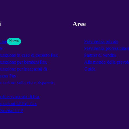
i
Aree
Care
Nuovo
Previdenza privata
3a
Previdenza professional
urazione in caso di decesso Pax
Partner di vendita
urazione per bambini Pax
Alla mondo della previd
urazione per incapacità di
Guida
agno Pax
urazione sulla vita e risparmio
 di versamento di Pax
urazioni LPP di Pax
DuoStar LLP