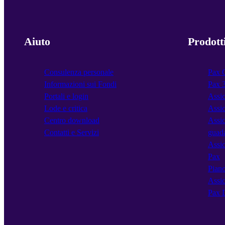
Aiuto
Prodott
Consulenza personale
Pax 
Informazioni sui Fondi
Pax 
Portali e login
Assic
Lode e critica
Assic
Centro download
Assic
Contatti e Servizi
guad
Assic
Pax
Piano
Assic
Pax 