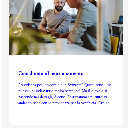
Coordinata al pensionamento
Previdenza per la vecchiaia in Svizzera? Questi sono i tre
pilastri, quindi è tutto molto semplice! Ma il diavolo si
nasconde nei dettagli, dicono. Fortunatamente, tutto sta
andando bene con la previdenza per la vecchiaia. Ordinata
e coordinata. Anche grazie alla trattenuta di
coordinamento.