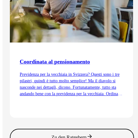
Coordinata al pensionamento
Previdenza per la vecchiaia in Svizzera? Questi sono i tre
pilastri, quindi è tutto molto semplice! Ma il diavolo si
nasconde nei dettagli, dicono. Fortunatamente, tutto sta
andando bene con la previdenza per la vecchiaia. Ordinata
e coordinata. Anche grazie alla trattenuta di
coordinamento.
Vai all'articolo
Zu den Ratgebern