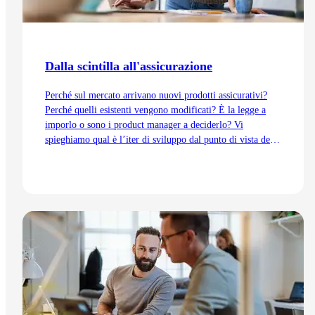
Dalla scintilla all'assicurazione
Perché sul mercato arrivano nuovi prodotti assicurativi?
Perché quelli esistenti vengono modificati? È la legge a
imporlo o sono i product manager a deciderlo? Vi
spieghiamo qual è l’iter di sviluppo dal punto di vista del
Product Management, dall’idea fino all’immissione sul
mercato.
Vai all'articolo