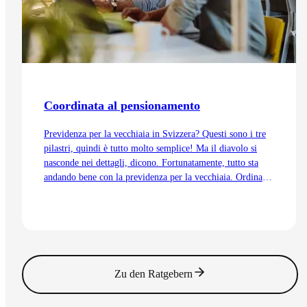
Coordinata al pensionamento
Previdenza per la vecchiaia in Svizzera? Questi sono i tre
pilastri, quindi è tutto molto semplice! Ma il diavolo si
nasconde nei dettagli, dicono. Fortunatamente, tutto sta
andando bene con la previdenza per la vecchiaia. Ordinata
e coordinata. Anche grazie alla trattenuta di
coordinamento.
Vai all'articolo
Zu den Ratgebern