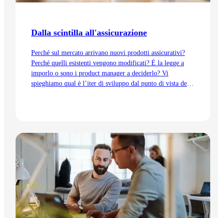
Dalla scintilla all'assicurazione
Perché sul mercato arrivano nuovi prodotti assicurativi?
Perché quelli esistenti vengono modificati? È la legge a
imporlo o sono i product manager a deciderlo? Vi
spieghiamo qual è l’iter di sviluppo dal punto di vista del
Product Management, dall’idea fino all’immissione sul
mercato.
Vai all'articolo