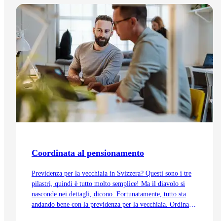
Vai all'articolo
Coordinata al pensionamento
Previdenza per la vecchiaia in Svizzera? Questi sono i tre
pilastri, quindi è tutto molto semplice! Ma il diavolo si
nasconde nei dettagli, dicono. Fortunatamente, tutto sta
andando bene con la previdenza per la vecchiaia. Ordinata
e coordinata. Anche grazie alla trattenuta di