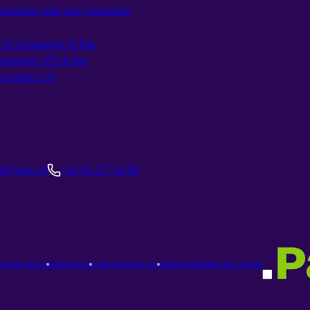
urazione sulla vita e risparmio
 di versamento di Pax
urazioni LPP di Pax
DuoStar LLP
Mail:
GENERAL.TELEPHONE
nfo@pax.ch
+41 61 277 66 66
ezione dei dati
Impressum
Avvertenze legali
Impostazione dei cookie