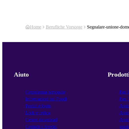
Home
Berufliche Vorsorge
Segnalare-unione-dome
Aiuto
Prodott
Consulenza personale
Pax 
Informazioni sui Fondi
Pax 
Portali e login
Assic
Lode e critica
Assic
Centro download
Assic
Contatti e Servizi
guad