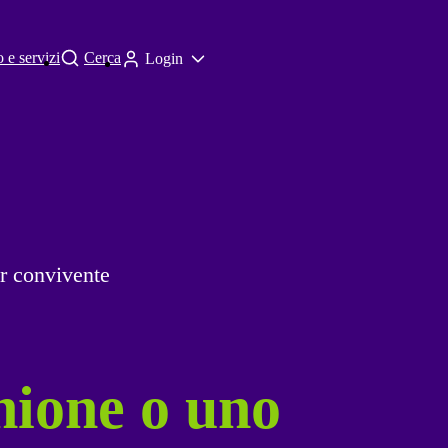
 e servizi
Cerca
Login
er convivente
nione o uno