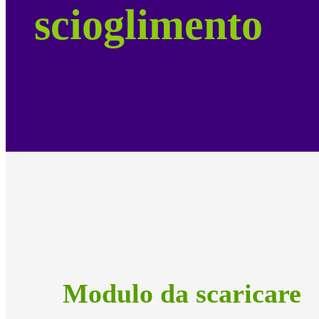
scioglimento
Modulo da scaricare