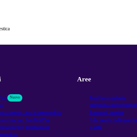
stica
i
Aree
Care
Nuovo
Previdenza privata
3a
Previdenza professional
urazione in caso di decesso Pax
Partner di vendita
urazione per bambini Pax
Alla mondo della previd
urazione per incapacità di
Guida
agno Pax