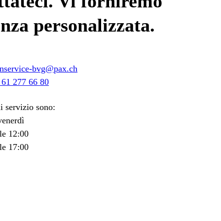
tateci. Vi forniremo
enza personalizzata.
nservice-bvg@pax.ch
 61 277 66 80
di servizio sono:
venerdì
le 12:00
le 17:00