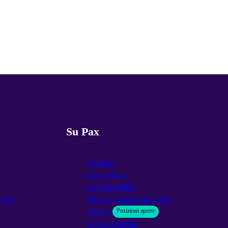
Su Pax
Azienda
e
Cooperativa
La sostenibilità
enza
Ingaggi e sponsorizzazioni
Carriera
Posizioni aperte
Notizie e media