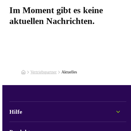
Im Moment gibt es keine
aktuellen Nachrichten.
Vertriebspartner
Aktuelles
Hilfe
Persönliche Beratung
Fonds-Informationen