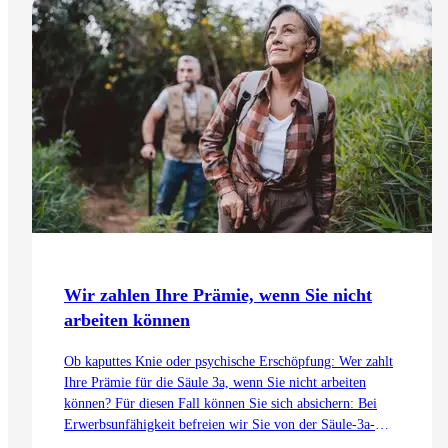
Wir zahlen Ihre Prämie, wenn Sie nicht
arbeiten können
Ob kaputtes Knie oder psychische Erschöpfung: Wer zahlt
Ihre Prämie für die Säule 3a, wenn Sie nicht arbeiten
können? Für diesen Fall können Sie sich absichern: Bei
Erwerbsunfähigkeit befreien wir Sie von der Säule-3a-
Prämie. Die Zusatzprämie dafür lohnt sich auch für Sie.