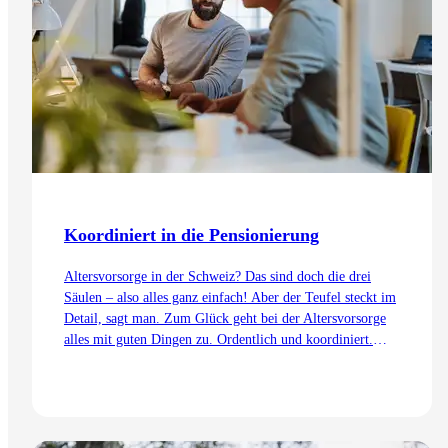
Koordiniert in die Pensionierung
Altersvorsorge in der Schweiz? Das sind doch die drei
Säulen – also alles ganz einfach! Aber der Teufel steckt im
Detail, sagt man. Zum Glück geht bei der Altersvorsorge
alles mit guten Dingen zu. Ordentlich und koordiniert.
Auch dank dem Koordinationsabzug.
Zum Artikel