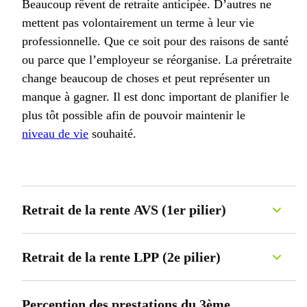
Beaucoup rêvent de retraite anticipée. D’autres ne
vous pouvez le retirer. Nos conseillères et conseillers chez Pax se
par an. Si vous avez plusieurs employeurs, la franchise s’applique à
feront un plaisir de vous renseigner.
mettent pas volontairement un terme à leur vie
chaque relation de travail individuelle. Nous nous ferons un plaisir
de tout vous expliquer sur le fait de
travailler après la retraite
.
professionnelle. Que ce soit pour des raisons de santé
ou parce que l’employeur se réorganise. La préretraite
change beaucoup de choses et peut représenter un
manque à gagner. Il est donc important de planifier le
plus tôt possible afin de pouvoir maintenir le
niveau de vie
souhaité.
Retrait de la rente AVS (1er pilier)
La retraite anticipée est possible jusqu’à deux ans avant l’âge de
référence à partir de 63 ans. Pour cela, vous devez vous inscrire
Retrait de la rente LPP (2e pilier)
trois mois à l’avance
auprès de la
caisse de compensation
. Le
dernier délai est le dernier jour du mois où vous pouvez prendre
La possibilité d’une retraite anticipée dépend des dispositions
une retraite anticipée. Si vous envoyez votre inscription plus tard,
réglementaires respectives de chaque caisse de pension. Cependant,
Perception des prestations du 3ème