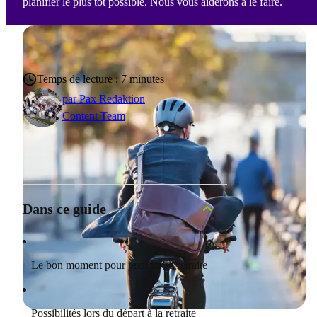
planifier le plus tôt possible. Nous vous aiderons à le faire.
Temps de lecture : 7 minutes
par
Pax Redaktion
Content Team
Dans ce guide
Le bon moment pour prendre sa retraite
Possibilités lors du départ à la retraite