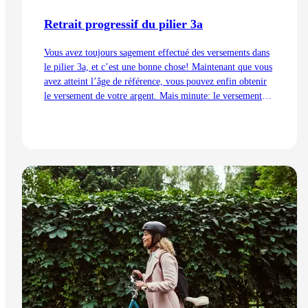
Retrait progressif du pilier 3a
Vous avez toujours sagement effectué des versements dans
le pilier 3a, et c’est une bonne chose! Maintenant que vous
avez atteint l’âge de référence, vous pouvez enfin obtenir
le versement de votre argent. Mais minute: le versement
des piliers 2 et 3a engendre des impôts. Que peut-on faire?
Nous vous montrons pourquoi le retrait échelonné du pilier
3a est judicieux.
Lire l'article