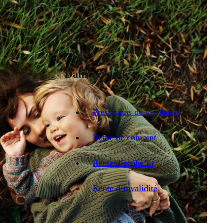
Dans ce guide
Prestations de vieillesse
Rente de conjoint
Rente d’orphelin
Rente d’invalidité