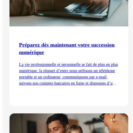
Préparez dès maintenant votre succession
numérique
La vie professionnelle et personnelle se fait de plus en plus
numérique: la plupart d’entre nous utilisons un téléphone
portable et un ordinateur, communiquons par e-mail,
suivons nos comptes bancaires en ligne et disposons d’un
compte sur Facebook, Instagram ou LinkedIn. Nous
sommes aussi nombreux à partager des moments de notre
vie privée en ligne. Mais que deviendront tous ces contenus
si nous mourons? Explications.
Lire l'article