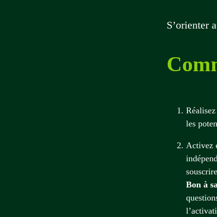
S’orienter 
Comm
Réalisez
les poten
Activez 
indépend
souscrir
Bon à sa
question
l’activat