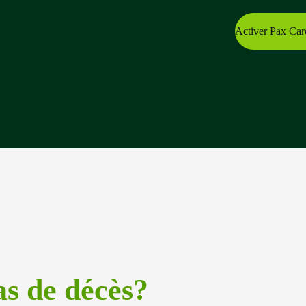
Activer Pax Car
as de décès?