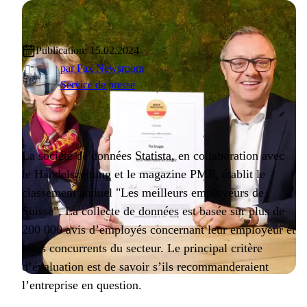
Publication: 15.02.2024
par
Pax Newsroom
Service de presse
La société de données Statista, en collaboration avec
le Handelszeitung et le magazine PME, établit le
classement annuel "Les meilleurs employeurs de
Suisse". La collecte de données est basée sur plus de
200 000 avis d’employés concernant leur employeur et
leurs concurrents du secteur. Le principal critère
d’évaluation est de savoir s’ils recommanderaient
l’entreprise en question.